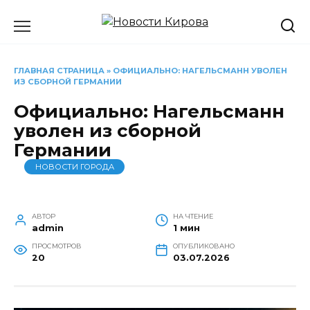
Перейти
к
содержанию
ГЛАВНАЯ СТРАНИЦА
»
ОФИЦИАЛЬНО: НАГЕЛЬСМАНН УВОЛЕН
ИЗ СБОРНОЙ ГЕРМАНИИ
Официально: Нагельсманн
уволен из сборной
Германии
НОВОСТИ ГОРОДА
АВТОР
НА ЧТЕНИЕ
admin
1 мин
ПРОСМОТРОВ
ОПУБЛИКОВАНО
20
03.07.2026