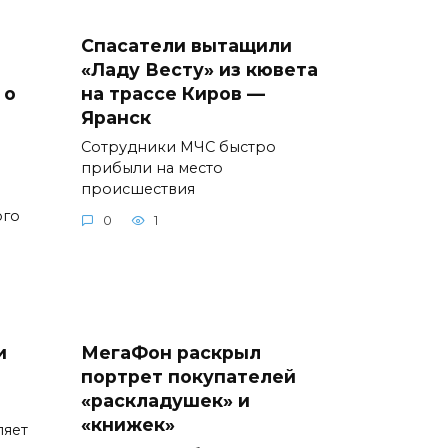
Спасатели вытащили
«Ладу Весту» из кювета
 о
на трассе Киров —
Яранск
Сотрудники МЧС быстро
прибыли на место
происшествия
ого
0
1
и
МегаФон раскрыл
портрет покупателей
«раскладушек» и
«книжек»
ляет