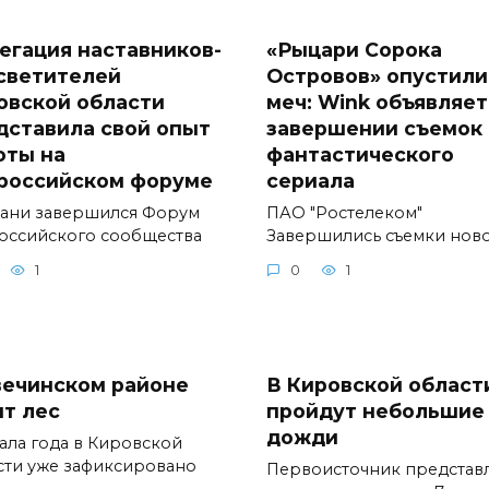
егация наставников-
«Рыцари Сорока
светителей
Островов» опустили
овской области
меч: Wink объявляет
дставила свой опыт
завершении съемок
оты на
фантастического
российском форуме
сериала
зани завершился Форум
ПАО "Ростелеком"
оссийского сообщества
Завершились съемки нов
1
0
1
вечинском районе
В Кировской област
ит лес
пройдут небольшие
дожди
чала года в Кировской
сти уже зафиксировано
Первоисточник представ