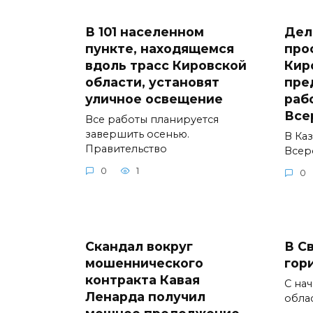
В 101 населенном
Дел
пункте, находящемся
про
вдоль трасс Кировской
Кир
области, установят
пре
уличное освещение
раб
Все
Все работы планируется
завершить осенью.
В Ка
Правительство
Всер
0
1
0
Скандал вокруг
В С
мошеннического
гор
контракта Кавая
С на
Ленарда получил
обла