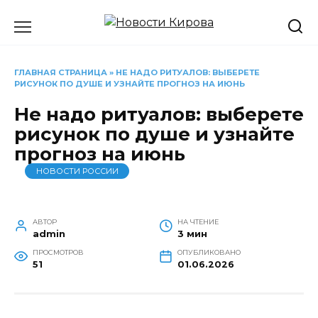
Перейти
к
содержанию
ГЛАВНАЯ СТРАНИЦА
»
НЕ НАДО РИТУАЛОВ: ВЫБЕРЕТЕ
РИСУНОК ПО ДУШЕ И УЗНАЙТЕ ПРОГНОЗ НА ИЮНЬ
Не надо ритуалов: выберете
рисунок по душе и узнайте
прогноз на июнь
НОВОСТИ РОССИИ
АВТОР
НА ЧТЕНИЕ
admin
3 мин
ПРОСМОТРОВ
ОПУБЛИКОВАНО
51
01.06.2026