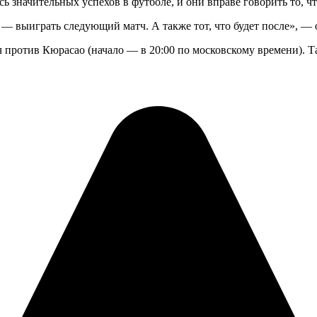
сь значительных успехов в футболе, и они вправе говорить то, 
ча — выиграть следующий матч. А также тот, что будет после», —
 против Кюрасао (начало — в 20:00 по московскому времени). Т