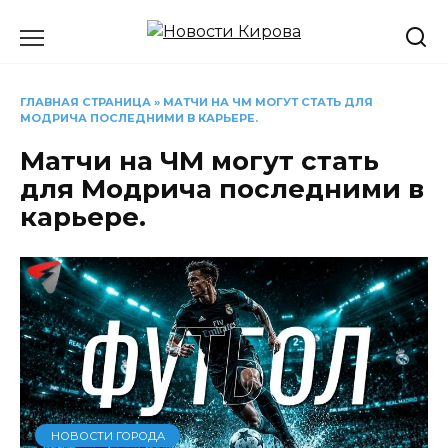
Перейти
к
содержанию
ГЛАВНАЯ СТРАНИЦА
»
МАТЧИ НА ЧМ МОГУТ СТАТЬ ДЛЯ
МОДРИЧА ПОСЛЕДНИМИ В КАРЬЕРЕ.
Матчи на ЧМ могут стать
для Модрича последними в
карьере.
НОВОСТИ ГОРОДА