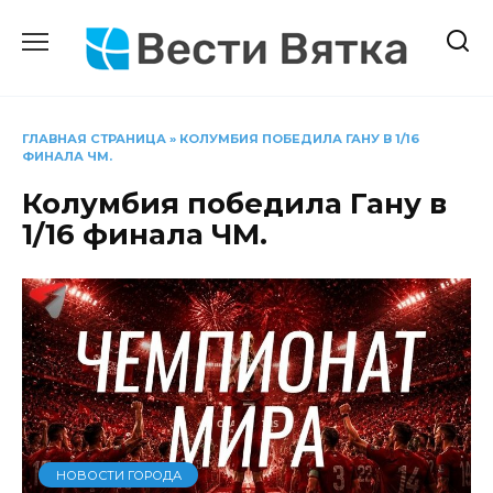
Перейти
к
содержанию
ГЛАВНАЯ СТРАНИЦА
»
КОЛУМБИЯ ПОБЕДИЛА ГАНУ В 1/16
ФИНАЛА ЧМ.
Колумбия победила Гану в
1/16 финала ЧМ.
НОВОСТИ ГОРОДА