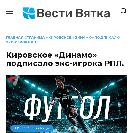
Перейти
к
содержанию
ГЛАВНАЯ СТРАНИЦА
»
КИРОВСКОЕ «ДИНАМО» ПОДПИСАЛО
ЭКС-ИГРОКА РПЛ.
Кировское «Динамо»
подписало экс-игрока РПЛ.
НОВОСТИ ГОРОДА