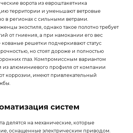
ические ворота из евроштакетника
цию территории и уменьшают ветровые
но в регионах с сильными ветрами.
нцы экостиля, однако такое полотно требует
ий от гниения, а при намокании его вес
е кованые решетки подчеркивают статус
рочностью, но стоят дороже и полностью
торонних глаз. Компромиссным вариантом
и из алюминиевого профиля от компании
от коррозии, имеют привлекательный
жбы.
томатизация систем
та делятся на механические, которые
кие, оснащенные электрическим приводом.