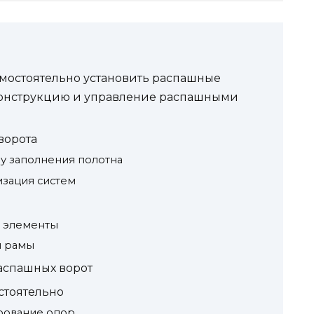
 самостоятельно установить распашные
 конструкцию и управление распашными
ворота
у заполнения полотна
изация систем
 элементы
я рамы
аспашных ворот
стоятельно
рование опор