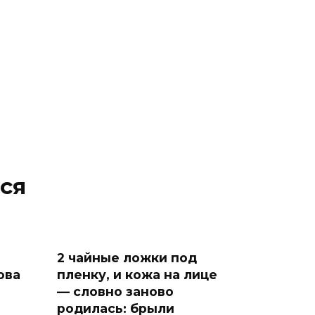
ся
2 чайные ложки под
ова
пленку, и кожа на лице
— словно заново
родилась: брыли