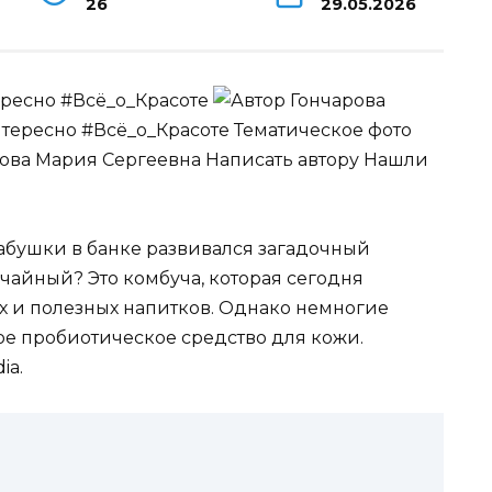
26
29.05.2026
ересно #Всё_о_Красоте
Гончарова
тересно #Всё_о_Красоте Тематическое фото
рова Мария Сергеевна
Написать автору Нашли
бабушки в банке развивался загадочный
 чайный? Это комбуча, которая сегодня
х и полезных напитков. Однако немногие
ое пробиотическое средство для кожи.
ia.