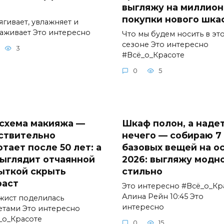
выгляжу на миллион
покупки нового шка
ягивает, увлажняет и
аживает Это интересно
Что мы будем носить в эт
сезоне Это интересно
3
#Всё_о_Красоте
0
5
 схема макияжа —
Шкаф полон, а наде
ствительно
нечего — собираю 7
тает после 50 лет: а
базовых вещей на о
выглядит отчаянной
2026: выгляжу модно
ыткой скрыть
стильно
раст
Это интересно #Всё_о_Кр
Алина Рейн 10:45 Это
жист поделилась
интересно
етами Это интересно
_о_Красоте
0
15