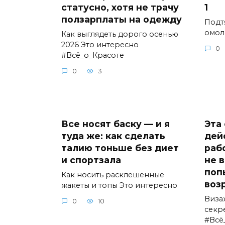
статусно, хотя не трачу
1
ползарплаты на одежду
Подт
омол
Как выглядеть дорого осенью
2026 Это интересно
0
#Всё_о_Красоте
0
3
Все носят баску — и я
Эта
туда же: как сделать
дей
талию тоньше без диет
рабо
и спортзала
не 
поп
Как носить расклешенные
воз
жакеты и топы Это интересно
Виза
0
10
секр
#Всё