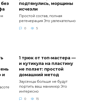
 без
подтянулись, морщины
фа
исчезли
ом
Простой состав, полная
регенерация Это увлекательно
0
5
ть
1 трюк от топ-мастера —
и кутикула на пластину
сень
не ползет: простой
 и
домашний метод
Заусенцы больше не будут
портить ваш маникюр Это
асоте
интересно
0
15