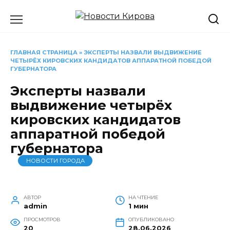
Перейти
к
содержанию
ГЛАВНАЯ СТРАНИЦА
»
ЭКСПЕРТЫ НАЗВАЛИ ВЫДВИЖЕНИЕ
ЧЕТЫРЁХ КИРОВСКИХ КАНДИДАТОВ АППАРАТНОЙ ПОБЕДОЙ
ГУБЕРНАТОРА
Эксперты назвали
выдвижение четырёх
кировских кандидатов
аппаратной победой
губернатора
НОВОСТИ ГОРОДА
АВТОР
НА ЧТЕНИЕ
admin
1 мин
ПРОСМОТРОВ
ОПУБЛИКОВАНО
20
28.06.2026