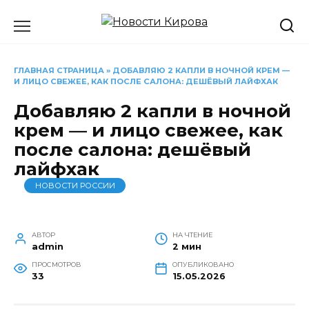
Перейти
к
содержанию
ГЛАВНАЯ СТРАНИЦА
»
ДОБАВЛЯЮ 2 КАПЛИ В НОЧНОЙ КРЕМ —
И ЛИЦО СВЕЖЕЕ, КАК ПОСЛЕ САЛОНА: ДЕШЁВЫЙ ЛАЙФХАК
Добавляю 2 капли в ночной
крем — и лицо свежее, как
после салона: дешёвый
лайфхак
НОВОСТИ РОССИИ
АВТОР
НА ЧТЕНИЕ
admin
2 мин
ПРОСМОТРОВ
ОПУБЛИКОВАНО
33
15.05.2026