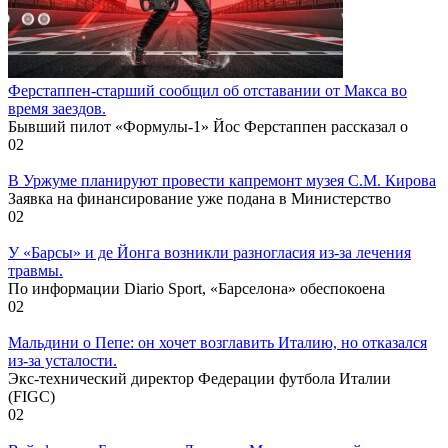
Ферстаппен-старший сообщил об отставании от Макса во
время заездов.
Бывший пилот «Формулы-1» Йос Ферстаппен рассказал о
0
2
В Уржуме планируют провести капремонт музея С.М. Кирова
Заявка на финансирование уже подана в Министерство
0
2
У «Барсы» и де Йонга возникли разногласия из-за лечения
травмы.
По информации Diario Sport, «Барселона» обеспокоена
0
2
Мальдини о Пепе: он хочет возглавить Италию, но отказался
из-за усталости.
Экс-технический директор Федерации футбола Италии
(FIGC)
0
2