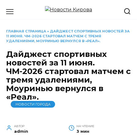
Перейти
к
содержанию
ГЛАВНАЯ СТРАНИЦА
»
ДАЙДЖЕСТ СПОРТИВНЫХ НОВОСТЕЙ ЗА
11 ИЮНЯ. ЧМ-2026 СТАРТОВАЛ МАТЧЕМ С ТРЕМЯ
УДАЛЕНИЯМИ, МОУРИНЬЮ ВЕРНУЛСЯ В «РЕАЛ».
Дайджест спортивных
новостей за 11 июня.
ЧМ-2026 стартовал матчем с
тремя удалениями,
Моуринью вернулся в
«Реал».
НОВОСТИ ГОРОДА
АВТОР
НА ЧТЕНИЕ
admin
3 мин