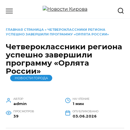
Перейти
к
содержанию
ГЛАВНАЯ СТРАНИЦА
»
ЧЕТВЕРОКЛАССНИКИ РЕГИОНА
УСПЕШНО ЗАВЕРШИЛИ ПРОГРАММУ «ОРЛЯТА РОССИИ»
Четвероклассники региона
успешно завершили
программу «Орлята
России»
НОВОСТИ ГОРОДА
АВТОР
НА ЧТЕНИЕ
admin
1 мин
ПРОСМОТРОВ
ОПУБЛИКОВАНО
39
03.06.2026