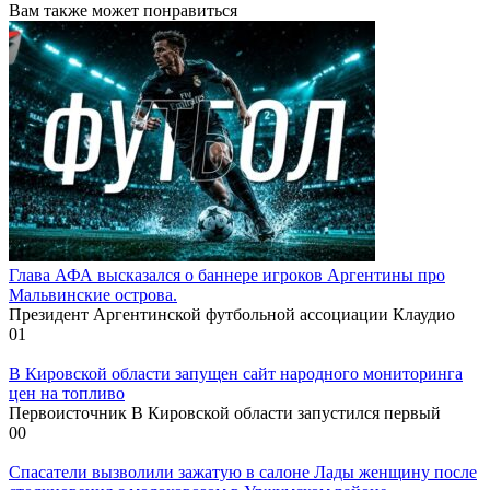
Вам также может понравиться
Глава АФА высказался о баннере игроков Аргентины про
Мальвинские острова.
Президент Аргентинской футбольной ассоциации Клаудио
0
1
В Кировской области запущен сайт народного мониторинга
цен на топливо
Первоисточник В Кировской области запустился первый
0
0
Спасатели вызволили зажатую в салоне Лады женщину после