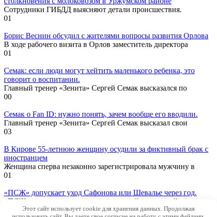
столкновения с молоковозом в Уржумском районе
Сотрудники ГИБДД выясняют детали происшествия.
0
1
Борис Веснин обсудил с жителями вопросы развития Орлова
В ходе рабочего визита в Орлов заместитель директора
0
1
Семак: если люди могут хейтить маленького ребенка, это
говорит о воспитании.
Главный тренер «Зенита» Сергей Семак высказался по
0
0
Семак о Fan ID: нужно понять, зачем вообще его вводили.
Главный тренер «Зенита» Сергей Семак высказал свои
0
3
В Кирове 55-летнюю женщину осудили за фиктивный брак с
иностранцем
Женщина сперва незаконно зарегистрировала мужчину в
0
1
«ПСЖ» допускает уход Сафонова или Шевалье через год.
«ПСЖ» готовится к изменениям в своей вратарской линии.
Этот сайт использует cookie для хранения данных. Продолжая
0
2
использовать сайт, Вы даете свое согласие на работу с этими файлами.