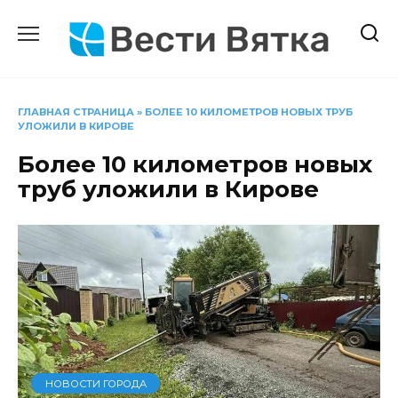
Перейти
к
содержанию
ГЛАВНАЯ СТРАНИЦА
»
БОЛЕЕ 10 КИЛОМЕТРОВ НОВЫХ ТРУБ
УЛОЖИЛИ В КИРОВЕ
Более 10 километров новых
труб уложили в Кирове
НОВОСТИ ГОРОДА