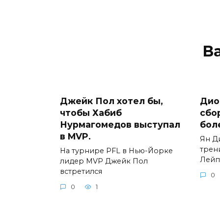
В
Джейк Пол хотел бы,
Дио
чтобы Хабиб
сбо
Нурмагомедов выступал
бол
в MVP.
Ян Д
трен
На турнире PFL в Нью-Йорке
Лейп
лидер MVP Джейк Пол
встретился
0
0
1