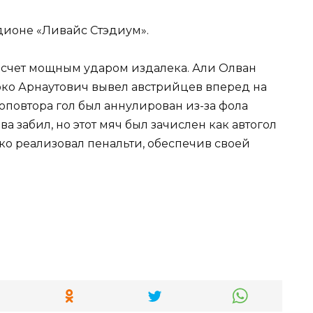
дионе «Ливайс Стэдиум».
 счет мощным ударом издалека. Али Олван
арко Арнаутович вывел австрийцев вперед на
еоповтора гол был аннулирован из-за фола
а забил, но этот мяч был зачислен как автогол
рко реализовал пенальти, обеспечив своей