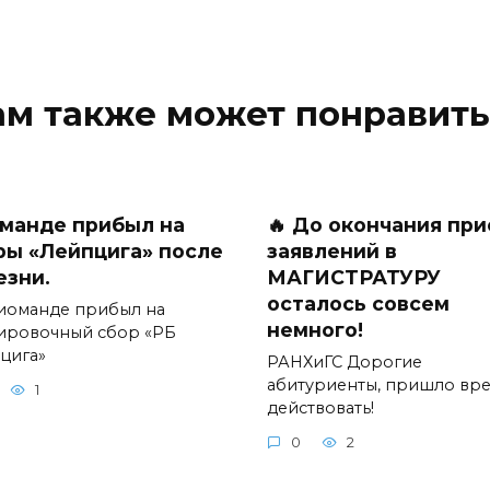
ам также может понравить
манде прибыл на
🔥 До окончания пр
ры «Лейпцига» после
заявлений в
езни.
МАГИСТРАТУРУ
осталось совсем
иоманде прибыл на
немного!
ировочный сбор «РБ
цига»
РАНХиГС Дорогие
абитуриенты, пришло вр
1
действовать!
0
2