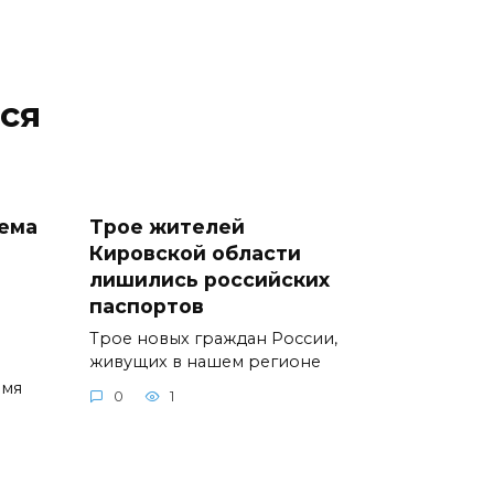
ся
иема
Трое жителей
Кировской области
лишились российских
паспортов
Трое новых граждан России,
живущих в нашем регионе
емя
0
1