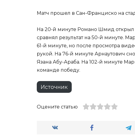
Матч прошел в Сан-Франциско на ста
На 20-й минуте Романо Шмид открыл
сравнял результат на 50-й минуте. М
61-й минуте, но после просмотра вид
рукой. На 76-й минуте Арнаутович снов
Язана Абу-Араба. На 102-й минуте Ма
команде победу.
Источник
Оцените статью