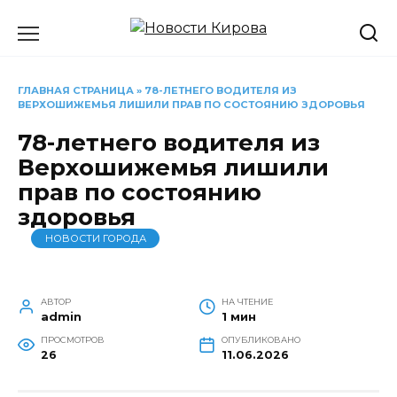
Перейти
к
содержанию
ГЛАВНАЯ СТРАНИЦА
»
78-ЛЕТНЕГО ВОДИТЕЛЯ ИЗ
ВЕРХОШИЖЕМЬЯ ЛИШИЛИ ПРАВ ПО СОСТОЯНИЮ ЗДОРОВЬЯ
78-летнего водителя из
Верхошижемья лишили
прав по состоянию
здоровья
НОВОСТИ ГОРОДА
АВТОР
НА ЧТЕНИЕ
admin
1 мин
ПРОСМОТРОВ
ОПУБЛИКОВАНО
26
11.06.2026