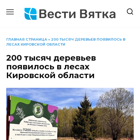
Перейти
к
содержанию
ГЛАВНАЯ СТРАНИЦА
»
200 ТЫСЯЧ ДЕРЕВЬЕВ ПОЯВИЛОСЬ В
ЛЕСАХ КИРОВСКОЙ ОБЛАСТИ
200 тысяч деревьев
появилось в лесах
Кировской области