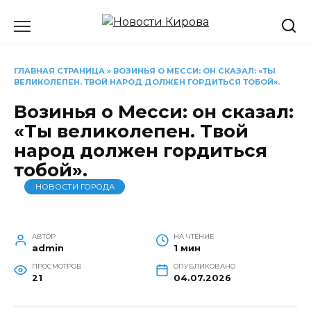
Перейти
к
содержанию
ГЛАВНАЯ СТРАНИЦА
»
ВОЗИНЬЯ О МЕССИ: ОН СКАЗАЛ: «ТЫ
ВЕЛИКОЛЕПЕН. ТВОЙ НАРОД ДОЛЖЕН ГОРДИТЬСЯ ТОБОЙ».
Возинья о Месси: он сказал:
«Ты великолепен. Твой
народ должен гордиться
тобой».
НОВОСТИ ГОРОДА
АВТОР
НА ЧТЕНИЕ
admin
1 мин
ПРОСМОТРОВ
ОПУБЛИКОВАНО
21
04.07.2026