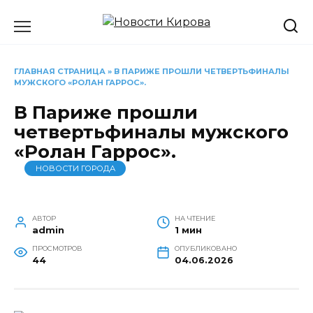
Перейти
к
содержанию
ГЛАВНАЯ СТРАНИЦА
»
В ПАРИЖЕ ПРОШЛИ ЧЕТВЕРТЬФИНАЛЫ
МУЖСКОГО «РОЛАН ГАРРОС».
В Париже прошли
четвертьфиналы мужского
«Ролан Гаррос».
НОВОСТИ ГОРОДА
АВТОР
НА ЧТЕНИЕ
admin
1 мин
ПРОСМОТРОВ
ОПУБЛИКОВАНО
44
04.06.2026