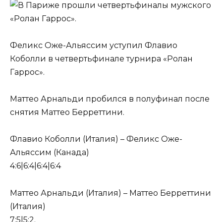
Феликс Оже-Альяссим уступил Флавио
Коболли в четвертьфинале турнира «Ролан
Гаррос».
Маттео Арнальди пробился в полуфинал после
снятия Маттео Берреттини.
Флавио Коболли (Италия) – Феликс Оже-
Альяссим (Канада)
4:6|6:4|6:4|6:4
Маттео Арнальди (Италия) – Маттео Берреттини
(Италия)
7:5|5:2.