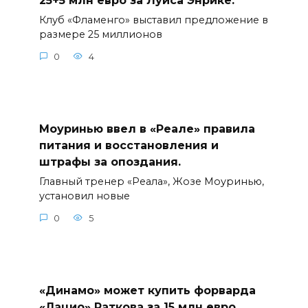
25+5 млн евро за Луиса Энрике.
Клуб «Фламенго» выставил предложение в
размере 25 миллионов
0
4
Моуринью ввел в «Реале» правила
питания и восстановления и
штрафы за опоздания.
Главный тренер «Реала», Жозе Моуринью,
установил новые
0
5
«Динамо» может купить форварда
«Лацио» Раткова за 15 млн евро.