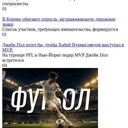
специалисты.
0
1
В Кирове обрезают поросль, загораживающую дорожные
знаки
Список участков, требующих вмешательства, формируется
0
1
Джейк Пол хотел бы, чтобы Хабиб Нурмагомедов выступал в
MVP.
На турнире PFL в Нью-Йорке лидер MVP Джейк Пол
встретился
0
4