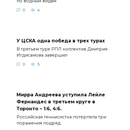
по водным видам
0
4
У ЦСКА одна победа в трех турах
В третьем туре РПЛ коллектив Дмитрия
Игдисамова завершил
0
5
Мирра Андреева уступила Лейле
Фернандес в третьем круге в
Торонто – 1:6, 4:6.
Российская теннисистка потерпела три
поражения подряд.