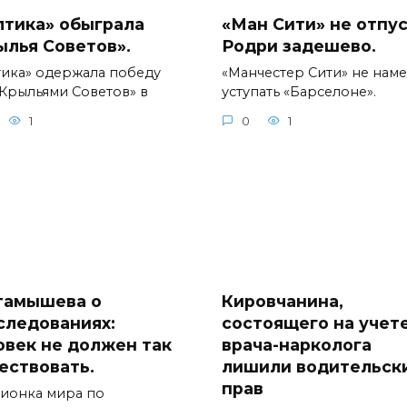
лтика» обыграла
«Ман Сити» не отпу
ылья Советов».
Родри задешево.
тика» одержала победу
«Манчестер Сити» не нам
«Крыльями Советов» в
уступать «Барселоне».
1
0
1
тамышева о
Кировчанина,
следованиях:
состоящего на учете
овек не должен так
врача-нарколога
ествовать.
лишили водительск
прав
ионка мира по