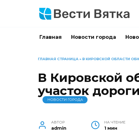
Перейти
к
содержанию
Главная
Новости города
Ново
ГЛАВНАЯ СТРАНИЦА
»
В КИРОВСКОЙ ОБЛАСТИ ОБ
В Кировской о
участок дорог
НОВОСТИ ГОРОДА
АВТОР
НА ЧТЕНИЕ
admin
1 мин