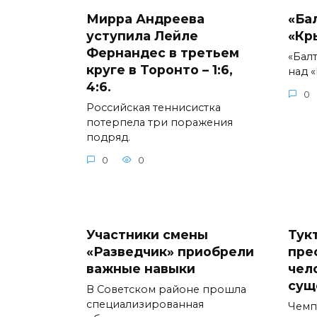
Мирра Андреева
«Ба
уступила Лейле
«Кр
Фернандес в третьем
«Бал
круге в Торонто – 1:6,
над 
4:6.
0
Российская теннисистка
потерпела три поражения
подряд.
0
0
Участники смены
Тук
«Разведчик» приобрели
пре
важные навыки
чел
сущ
В Советском районе прошла
специализированная
Чемп