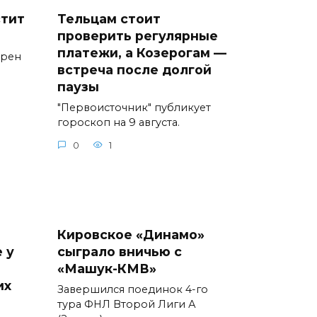
стит
Тельцам стоит
проверить регулярные
платежи, а Козерогам —
ерен
встреча после долгой
паузы
"Первоисточник" публикует
гороскоп на 9 августа.
0
1
Кировское «Динамо»
 у
сыграло вничью с
«Машук-КМВ»
их
Завершился поединок 4-го
тура ФНЛ Второй Лиги А