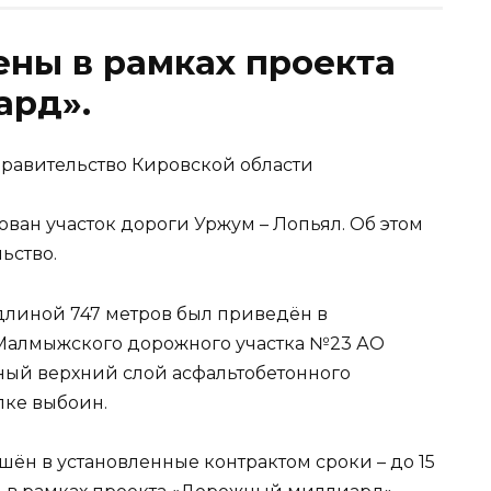
ны в рамках проекта
ард».
равительство Кировской области
ван участок дороги Уржум – Лопьял. Об этом
ьство.
 длиной 747 метров был приведён в
 Малмыжского дорожного участка №23 АО
ный верхний слой асфальтобетонного
лке выбоин.
шён в установленные контрактом сроки – до 15