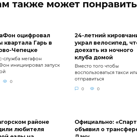
ам также может понравить
аФон оцифровал
24-летний кировчан
ы квартала Гарь в
украл велосипед, ч
ово-Чепецке
доехать из ночного
клуба домой
с-служба мегафон
Фон инициировал запуск
Вместо того чтобы
ой
воспользоваться такси ил
отправиться
0
0
0
агорском районе
Официально: «Спарт
дили любителя
объявил о трансфер
ной езды на
Даку.