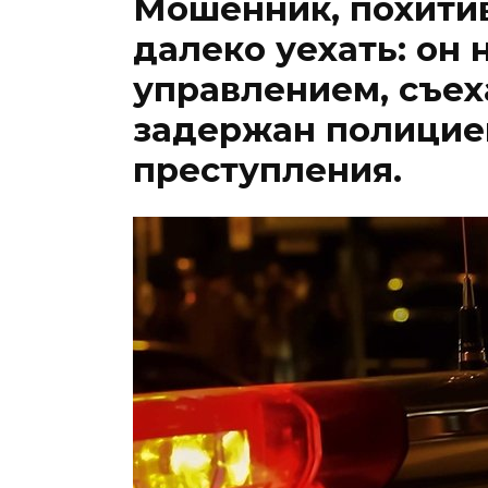
Мошенник, похитив
далеко уехать: он 
управлением, съех
задержан полицией
преступления.