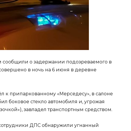
и сообщили о задержании подозреваемого в
совершено в ночь на 6 июня в деревне
л к припаркованному «Мерседесу», в салоне
бил боковое стекло автомобиля и, угрожая
зочкой»), завладел транспортным средством.
сотрудники ДПС обнаружили угнанный