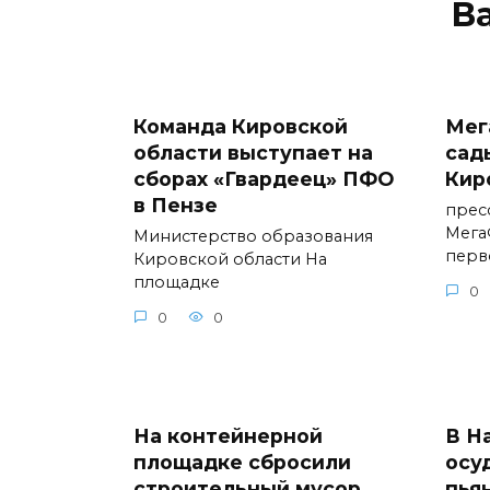
В
Команда Кировской
Мег
области выступает на
сад
сборах «Гвардеец» ПФО
Кир
в Пензе
прес
Мега
Министерство образования
перв
Кировской области На
площадке
0
0
0
На контейнерной
В Н
площадке сбросили
осу
строительный мусор.
пья