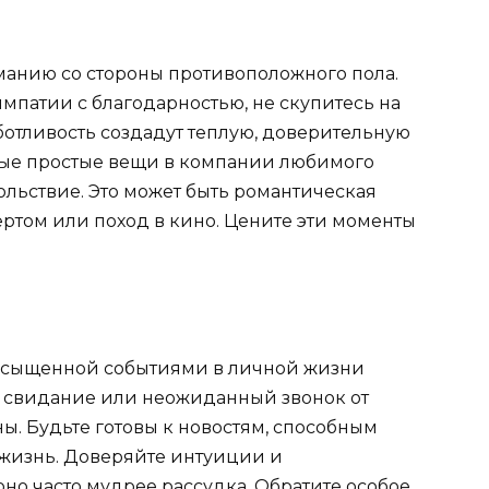
иманию со стороны противоположного пола.
патии с благодарностью, не скупитесь на
ботливость создадут теплую, доверительную
мые простые вещи в компании любимого
ольствие. Это может быть романтическая
ертом или поход в кино. Цените эти моменты
насыщенной событиями в личной жизни
 свидание или неожиданный звонок от
ы. Будьте готовы к новостям, способным
жизнь. Доверяйте интуиции и
но часто мудрее рассудка. Обратите особое