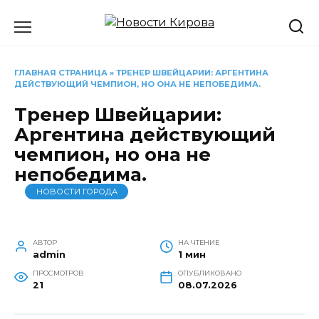
Перейти
к
содержанию
ГЛАВНАЯ СТРАНИЦА
»
ТРЕНЕР ШВЕЙЦАРИИ: АРГЕНТИНА
ДЕЙСТВУЮЩИЙ ЧЕМПИОН, НО ОНА НЕ НЕПОБЕДИМА.
Тренер Швейцарии:
Аргентина действующий
чемпион, но она не
непобедима.
НОВОСТИ ГОРОДА
АВТОР
НА ЧТЕНИЕ
admin
1 мин
ПРОСМОТРОВ
ОПУБЛИКОВАНО
21
08.07.2026