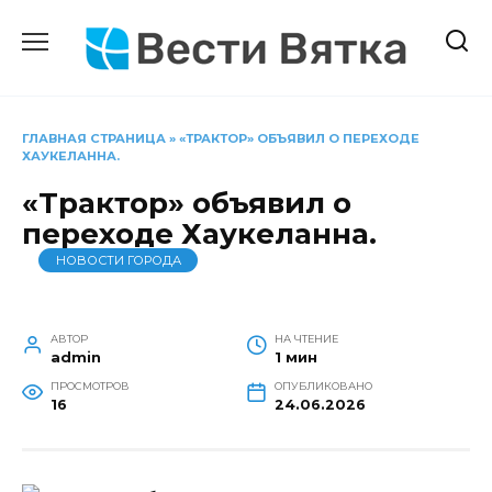
Перейти
к
содержанию
ГЛАВНАЯ СТРАНИЦА
»
«ТРАКТОР» ОБЪЯВИЛ О ПЕРЕХОДЕ
ХАУКЕЛАННА.
«Трактор» объявил о
переходе Хаукеланна.
НОВОСТИ ГОРОДА
АВТОР
НА ЧТЕНИЕ
admin
1 мин
ПРОСМОТРОВ
ОПУБЛИКОВАНО
16
24.06.2026