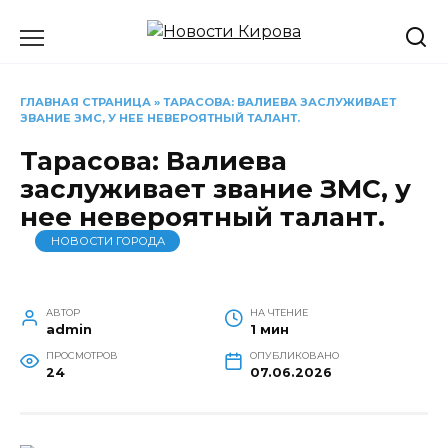
Перейти
к
содержанию
ГЛАВНАЯ СТРАНИЦА
»
ТАРАСОВА: ВАЛИЕВА ЗАСЛУЖИВАЕТ
ЗВАНИЕ ЗМС, У НЕЕ НЕВЕРОЯТНЫЙ ТАЛАНТ.
Тарасова: Валиева
заслуживает звание ЗМС, у
нее невероятный талант.
НОВОСТИ ГОРОДА
АВТОР
НА ЧТЕНИЕ
admin
1 мин
ПРОСМОТРОВ
ОПУБЛИКОВАНО
24
07.06.2026