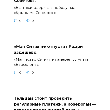
Советов».
«Балтика» одержала победу над
«Крыльями Советов» в
0
0
«Ман Сити» не отпустит Родри
задешево.
«Манчестер Сити» не намерен уступать
«Барселоне».
0
0
Тельцам стоит проверить
регулярные платежи, а Козерогам —
встреча после долгой паузы