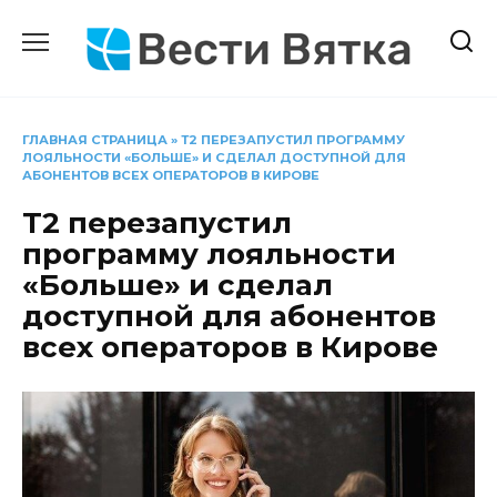
Перейти
к
содержанию
ГЛАВНАЯ СТРАНИЦА
»
Т2 ПЕРЕЗАПУСТИЛ ПРОГРАММУ
ЛОЯЛЬНОСТИ «БОЛЬШЕ» И СДЕЛАЛ ДОСТУПНОЙ ДЛЯ
АБОНЕНТОВ ВСЕХ ОПЕРАТОРОВ В КИРОВЕ
Т2 перезапустил
программу лояльности
«Больше» и сделал
доступной для абонентов
всех операторов в Кирове