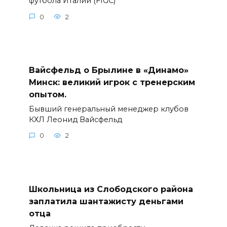
футбола Италии (FIGC)
0
2
Вайсфельд о Брылине в «Динамо»
Минск: великий игрок с тренерским
опытом.
Бывший генеральный менеджер клубов
КХЛ Леонид Вайсфельд
0
2
Школьница из Слободского района
заплатила шантажисту деньгами
отца