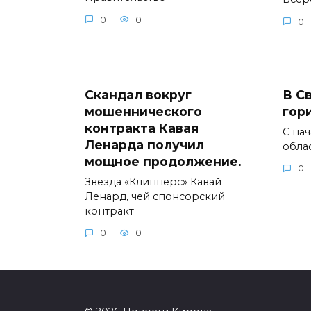
0
0
0
Скандал вокруг
В С
мошеннического
гор
контракта Кавая
С на
Ленарда получил
обла
мощное продолжение.
0
Звезда «Клипперс» Кавай
Ленард, чей спонсорский
контракт
0
0