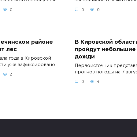
0
0
0
вечинском районе
В Кировской област
ит лес
пройдут небольшие
дожди
чала года в Кировской
сти уже зафиксировано
Первоисточник представ
прогноз погоды на 7 авгус
2
0
4