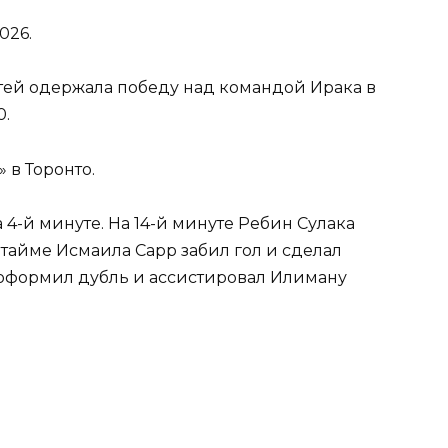
стей одержала победу над командой Ирака в
0.
 в Торонто.
 4-й минуте. На 14-й минуте Ребин Сулака
 тайме Исмаила Сарр забил гол и сделал
е оформил дубль и ассистировал Илиману