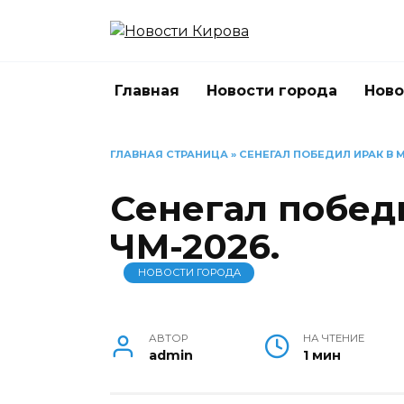
Перейти
к
содержанию
Главная
Новости города
Ново
ГЛАВНАЯ СТРАНИЦА
»
СЕНЕГАЛ ПОБЕДИЛ ИРАК В М
Сенегал побед
ЧМ-2026.
НОВОСТИ ГОРОДА
АВТОР
НА ЧТЕНИЕ
admin
1 мин