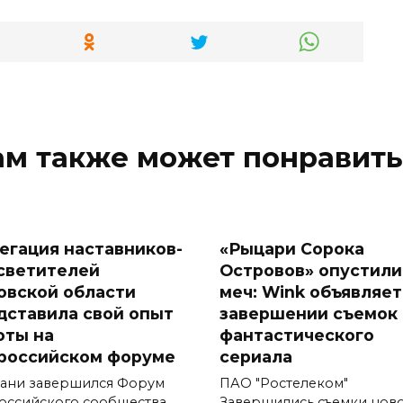
ам также может понравить
егация наставников-
«Рыцари Сорока
светителей
Островов» опустили
овской области
меч: Wink объявляет
дставила свой опыт
завершении съемок
оты на
фантастического
российском форуме
сериала
зани завершился Форум
ПАО "Ростелеком"
оссийского сообщества
Завершились съемки нов