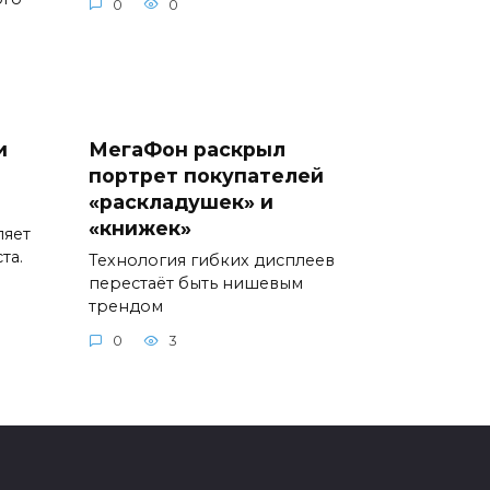
0
0
и
МегаФон раскрыл
портрет покупателей
«раскладушек» и
«книжек»
ляет
та.
Технология гибких дисплеев
перестаёт быть нишевым
трендом
0
3