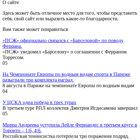
О сайте
Здесь может быть отличное место для того, чтобы представить
себя, свой сайт или выразить какие-то благодарности.
Вам также может понравиться
«ПСЖ» официально связался с «Барселоной» по поводу
Феррана.
«ПСЖ» уведомил «Барселону» о соглашении с Ферраном
Торресом.
0
5
На Чемпионате Европы по водным видам спорта в Париже
разыграли три комплекта наград.
8 августа в Париже на чемпионате Европы по водным видам
0
4
У ЦСКА одна победа в трех турах
В третьем туре РПЛ коллектив Дмитрия Игдисамова завершил
0
5
Мирра Андреева уступила Лейле Фернандес в третьем круге в
Торонто – 1:6, 4:6.
Российская теннисистка потерпела три поражения подряд.