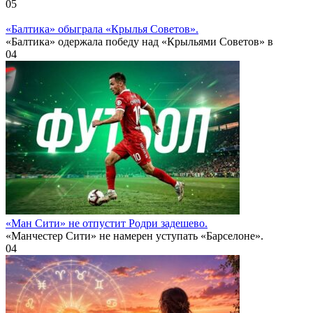
0
5
«Балтика» обыграла «Крылья Советов».
«Балтика» одержала победу над «Крыльями Советов» в
0
4
«Ман Сити» не отпустит Родри задешево.
«Манчестер Сити» не намерен уступать «Барселоне».
0
4