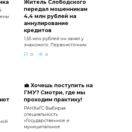
ика
Житель Слободского
передал мошенникам
й
4,4 млн рублей на
мены
аннулирование
кредитов
1,55 млн рублей он занял у
знакомого. Первоисточник
0
4
💼 Хочешь поступить на
ГМУ? Смотри, где мы
ают
проходим практику!
РАНХиГС Выбирая
специальность
«Государственное и
ной
муниципальное