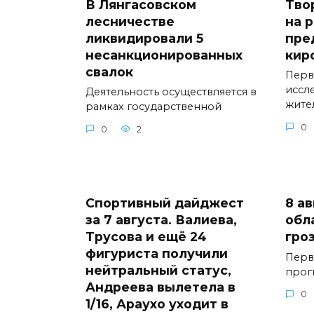
В Лянгасовском
Тво
лесничестве
на 
ликвидировали 5
пре
несанкционированных
кир
свалок
Перв
иссл
Деятельность осуществляется в
жите
рамках государственной
0
0
2
Спортивный дайджест
8 а
за 7 августа. Валиева,
обл
Трусова и ещё 24
гро
фигуриста получили
Перв
нейтральный статус,
прог
Андреева вылетела в
0
1/16, Араухо уходит в