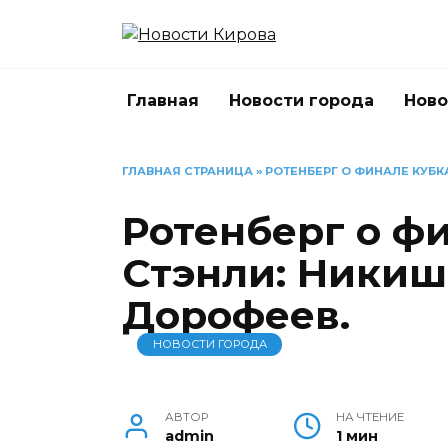
Перейти
к
содержанию
Главная
Новости города
Ново
ГЛАВНАЯ СТРАНИЦА
»
РОТЕНБЕРГ О ФИНАЛЕ КУБК
Ротенберг о ф
Стэнли: Никиш
Дорофеев.
НОВОСТИ ГОРОДА
АВТОР
НА ЧТЕНИЕ
admin
1 мин