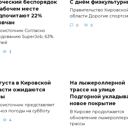
рческий беспорядок
С днём физкультурн
рабочем месте
Правительство Кировско
дпочитают 22%
области Дорогие спортс
овчан
0
5
оисточник Согласно
едованию SuperJob, 63%
лей
3
вгуста в Кировской
На лыжероллерной
асти ожидаются
трассе на улице
зы
Подгорной укладыв
новое покрытие
оисточник представляет
ноз погоды на субботу.
В Кирове продолжается
обновление лыжероллер
4
трассы