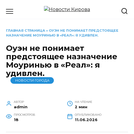
Перейти
к
содержанию
ГЛАВНАЯ СТРАНИЦА
»
ОУЭН НЕ ПОНИМАЕТ ПРЕДСТОЯЩЕЕ
НАЗНАЧЕНИЕ МОУРИНЬЮ В «РЕАЛ»: Я УДИВЛЕН.
Оуэн не понимает
предстоящее назначение
Моуринью в «Реал»: я
удивлен.
НОВОСТИ ГОРОДА
АВТОР
НА ЧТЕНИЕ
admin
2 мин
ПРОСМОТРОВ
ОПУБЛИКОВАНО
18
11.06.2026