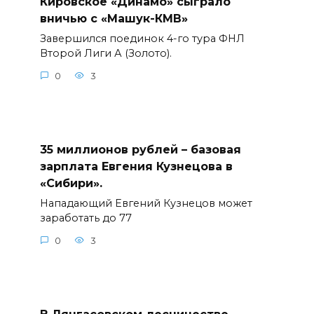
Кировское «Динамо» сыграло
вничью с «Машук-КМВ»
Завершился поединок 4-го тура ФНЛ
Второй Лиги А (Золото).
0
3
35 миллионов рублей – базовая
зарплата Евгения Кузнецова в
«Сибири».
Нападающий Евгений Кузнецов может
заработать до 77
0
3
В Лянгасовском лесничестве