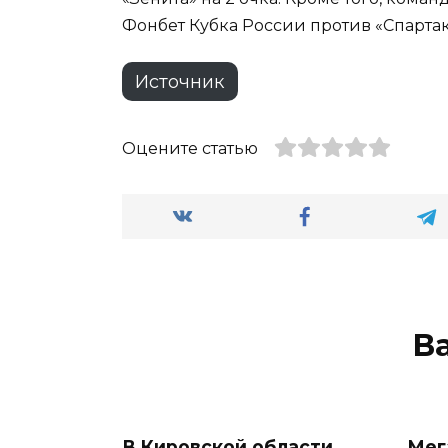
Фонбет Кубка России против «Спартак
Источник
Оцените статью
В
В Кировской области
Мег