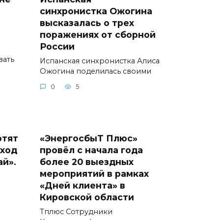
синхронистка Ожогина
высказалась о трех
поражениях от сборной
России
вать
Испанская синхронистка Алиса
Ожогина поделилась своими
0
5
отят
«ЭнергосбыТ Плюс»
еход
провёл с начала года
ай».
более 20 выездных
мероприятий в рамках
«Дней клиента» в
Кировской области
Тплюс Сотрудники