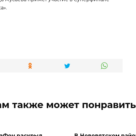
а».
ам также может понравить
аФон раскрыл
В Нововятском райо