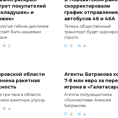
трет покупателей
скорректировали
складушек» и
график отправления
ижек»
автобусов 46 и 46А
ология гибких дисплеев
Теперь общественный
стаёт быть нишевым
транспорт будет курсиро
дом
строго
2
0
4
ировской области
Агенты Батракова х
енена ракетная
7-8 млн евро за пер
сность
игрока в «Галатасар
 три часа в области
Агенты полузащитника
нили ракетную угрозу.
«Локомотива» Алексея
Батракова
4
0
4