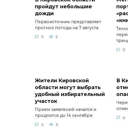
пройдут небольшие
пор
дожди
«ра
«кн
Первоисточник представляет
прогноз погоды на 7 августа.
Техн
пере
0
2
трен
0
Жители Кировской
В К
области могут выбрать
отм
удобный избирательный
опа
участок
Через
отме
Прием заявлений начался и
продлится до 14 сентября
0
0
3