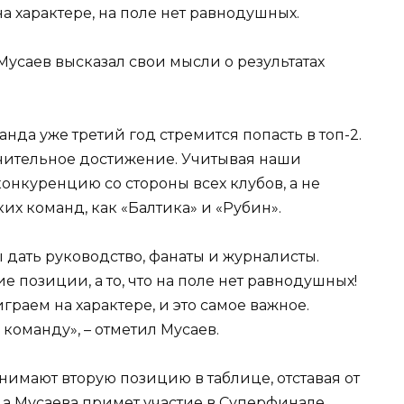
усаев высказал свои мысли о результатах
анда уже третий год стремится попасть в топ-2.
ачительное достижение. Учитывая наши
онкуренцию со стороны всех клубов, а не
ких команд, как «Балтика» и «Рубин».
дать руководство, фанаты и журналисты.
е позиции, а то, что на поле нет равнодушных!
граем на характере, и это самое важное.
команду», – отметил Мусаев.
имают вторую позицию в таблице, отставая от
нда Мусаева примет участие в Суперфинале