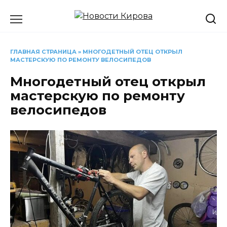
Перейти
к
содержанию
ГЛАВНАЯ СТРАНИЦА
»
МНОГОДЕТНЫЙ ОТЕЦ ОТКРЫЛ
МАСТЕРСКУЮ ПО РЕМОНТУ ВЕЛОСИПЕДОВ
Многодетный отец открыл
мастерскую по ремонту
велосипедов