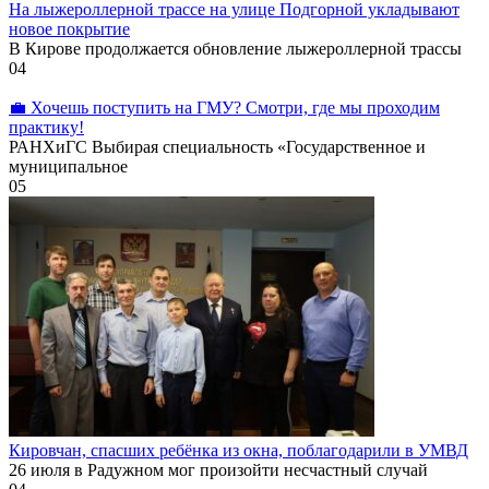
На лыжероллерной трассе на улице Подгорной укладывают
новое покрытие
В Кирове продолжается обновление лыжероллерной трассы
0
4
💼 Хочешь поступить на ГМУ? Смотри, где мы проходим
практику!
РАНХиГС Выбирая специальность «Государственное и
муниципальное
0
5
Кировчан, спасших ребёнка из окна, поблагодарили в УМВД
26 июля в Радужном мог произойти несчастный случай