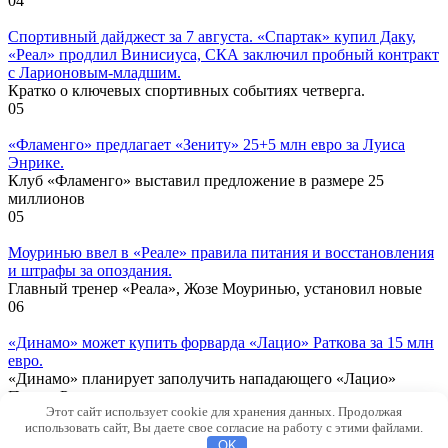
0
4
Спортивный дайджест за 7 августа. «Спартак» купил Даку,
«Реал» продлил Винисиуса, СКА заключил пробный контракт
с Ларионовым-младшим.
Кратко о ключевых спортивных событиях четверга.
0
5
«Фламенго» предлагает «Зениту» 25+5 млн евро за Луиса
Энрике.
Клуб «Фламенго» выставил предложение в размере 25
миллионов
0
5
Моуринью ввел в «Реале» правила питания и восстановления
и штрафы за опоздания.
Главный тренер «Реала», Жозе Моуринью, установил новые
0
6
«Динамо» может купить форварда «Лацио» Раткова за 15 млн
евро.
«Динамо» планирует заполучить нападающего «Лацио»
Петара Раткова.
Этот сайт использует cookie для хранения данных. Продолжая
0
6
использовать сайт, Вы даете свое согласие на работу с этими файлами.
© 2026 Новости Кирова
OK