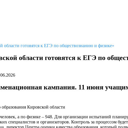
й области готовятся к ЕГЭ по обществознанию и физике»
ской области готовятся к ЕГЭ по общес
.06.2026
аменационная кампания. 11 июня учащимс
 образования Кировской области
человек, а по физике – 948. Для организации испытаний планир
ских специалистов и организаторов. Контроль за процессом буде
а, директор Центра оценки качества образования, который под