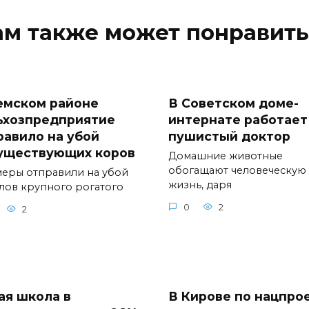
ам также может понравить
емском районе
В Советском доме-
ьхозпредприятие
интернате работает
равило на убой
пушистый доктор
уществующих коров
Домашние животные
обогащают человеческую
еры отправили на убой
жизнь, даря
олов крупного рогатого
0
2
2
ая школа в
В Кирове по нацпро