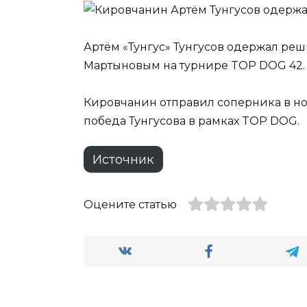
Артём «Тунгус» Тунгусов одержал ре
Мартыновым на турнире TOP DOG 42.
Кировчанин отправил соперника в нока
победа Тунгусова в рамках TOP DOG.
Источник
Оцените статью