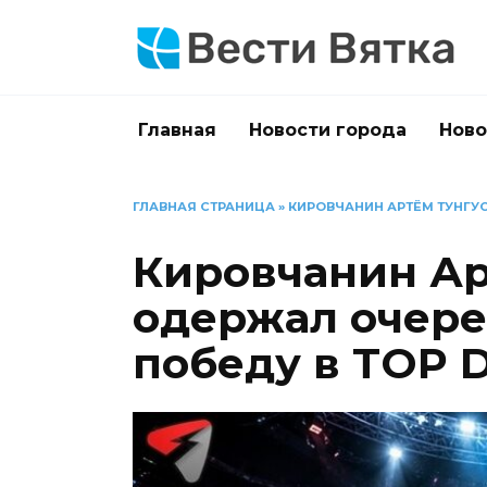
Перейти
к
содержанию
Главная
Новости города
Ново
ГЛАВНАЯ СТРАНИЦА
»
КИРОВЧАНИН АРТЁМ ТУНГУ
Кировчанин Ар
одержал очер
победу в TOP 