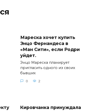
ся
Мареска хочет купить
Энцо Фернандеса в
«Ман Сити», если Родри
уйдет.
Энцо Мареска планирует
пригласить одного из своих
бывших
0
2
екту
Кировчанка принуждала