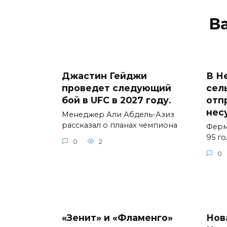
В
Джастин Гейджи
В Н
проведет следующий
сел
бой в UFC в 2027 году.
отп
нес
Менеджер Али Абдель-Азиз
рассказал о планах чемпиона
Ферм
95 г
0
2
0
«Зенит» и «Фламенго»
Нов