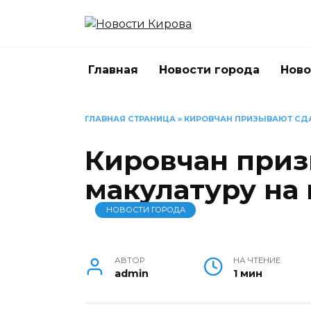
Перейти
к
содержанию
Главная
Новости города
Ново
ГЛАВНАЯ СТРАНИЦА
»
КИРОВЧАН ПРИЗЫВАЮТ СДА
Кировчан приз
макулатуру на
НОВОСТИ ГОРОДА
АВТОР
НА ЧТЕНИЕ
admin
1 мин