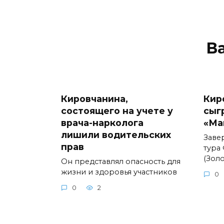
В
Кировчанина,
Кир
состоящего на учете у
сыг
врача-нарколога
«Ма
лишили водительских
Заве
прав
тура
(Золо
Он представлял опасность для
жизни и здоровья участников
0
0
2