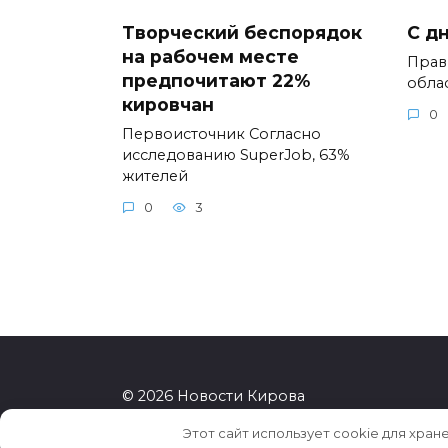
Творческий беспорядок
С д
на рабочем месте
Прав
предпочитают 22%
обла
кировчан
0
Первоисточник Согласно
исследованию SuperJob, 63%
жителей
0
3
© 2026 Новости Кирова
Этот сайт использует cookie для хран