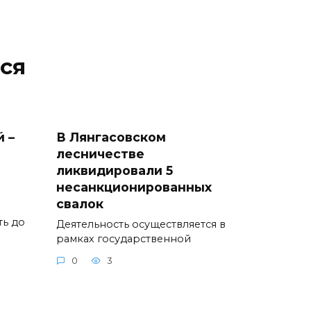
ся
 –
В Лянгасовском
лесничестве
ликвидировали 5
несанкционированных
свалок
ть до
Деятельность осуществляется в
рамках государственной
0
3