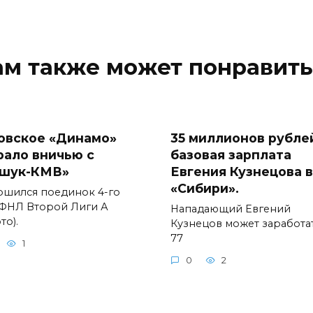
ам также может понравить
овское «Динамо»
35 миллионов рублей
рало вничью с
базовая зарплата
шук-КМВ»
Евгения Кузнецова в
«Сибири».
ршился поединок 4-го
 ФНЛ Второй Лиги А
Нападающий Евгений
то).
Кузнецов может заработа
77
1
0
2