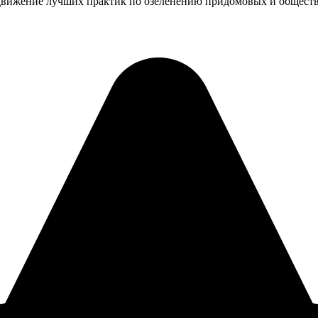
одвижение лучших практик по озеленению придомовых и обществе