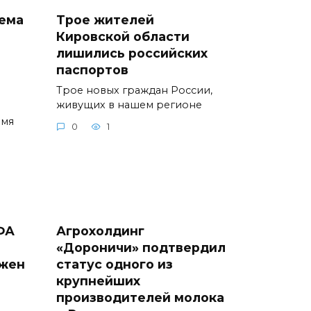
иема
Трое жителей
Кировской области
лишились российских
паспортов
Трое новых граждан России,
живущих в нашем регионе
емя
0
1
ФА
Агрохолдинг
«Дороничи» подтвердил
ужен
статус одного из
крупнейших
производителей молока