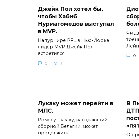
Джейк Пол хотел бы,
Дио
чтобы Хабиб
сбо
Нурмагомедов выступал
бол
в MVP.
Ян Д
трен
На турнире PFL в Нью-Йорке
Лейп
лидер MVP Джейк Пол
встретился
0
0
1
Лукаку может перейти в
В П
МЛС.
ДТП
пос
Ромелу Лукаку, нападающий
«пя
сборной Бельгии, может
продолжить
О пр