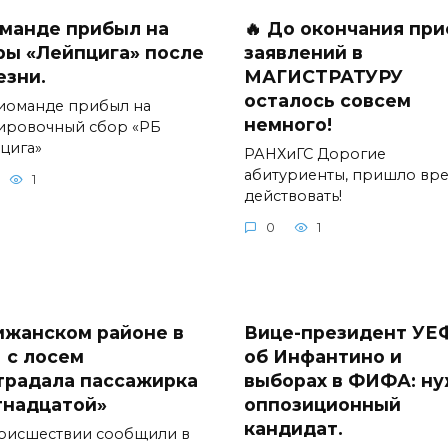
манде прибыл на
🔥 До окончания пр
ры «Лейпцига» после
заявлений в
езни.
МАГИСТРАТУРУ
осталось совсем
иоманде прибыл на
немного!
ировочный сбор «РБ
цига»
РАНХиГС Дорогие
абитуриенты, пришло вр
1
действовать!
0
1
ижанском районе в
Вице-президент УЕ
 с лосем
об Инфантино и
традала пассажирка
выборах в ФИФА: н
тнадцатой»
оппозиционный
кандидат.
оисшествии сообщили в