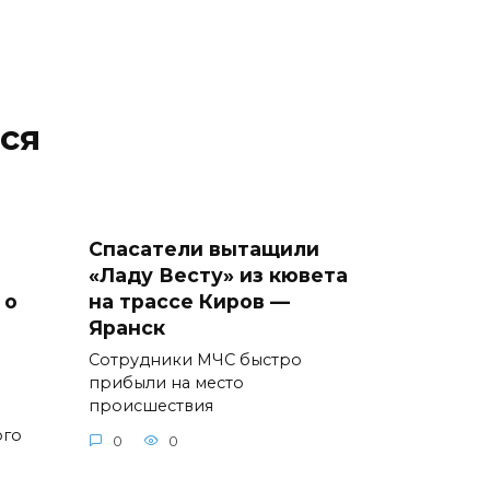
ся
Спасатели вытащили
«Ладу Весту» из кювета
 о
на трассе Киров —
Яранск
Сотрудники МЧС быстро
прибыли на место
происшествия
ого
0
0