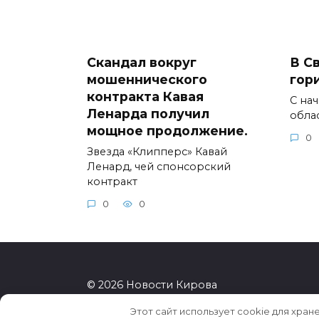
Скандал вокруг
В С
мошеннического
гор
контракта Кавая
С на
Ленарда получил
обла
мощное продолжение.
0
Звезда «Клипперс» Кавай
Ленард, чей спонсорский
контракт
0
0
© 2026 Новости Кирова
Этот сайт использует cookie для хран