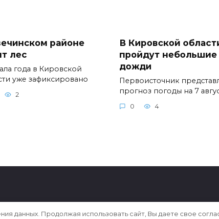
вечинском районе
В Кировской област
ит лес
пройдут небольшие
дожди
чала года в Кировской
сти уже зафиксировано
Первоисточник представ
прогноз погоды на 7 авгус
2
0
4
ения данных. Продолжая использовать сайт, Вы даете свое согла