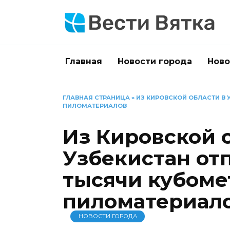
Перейти
к
содержанию
Главная
Новости города
Ново
ГЛАВНАЯ СТРАНИЦА
»
ИЗ КИРОВСКОЙ ОБЛАСТИ В
ПИЛОМАТЕРИАЛОВ
Из Кировской 
Узбекистан от
тысячи кубоме
пиломатериал
НОВОСТИ ГОРОДА