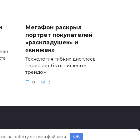
и
МегаФон раскрыл
портрет покупателей
«раскладушек» и
«книжек»
ляет
та.
Технология гибких дисплеев
перестаёт быть нишевым
трендом
0
3
сие на работу с этими файлами.
OK