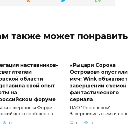
ам также может понравить
егация наставников-
«Рыцари Сорока
светителей
Островов» опустили
овской области
меч: Wink объявляет
дставила свой опыт
завершении съемок
оты на
фантастического
российском форуме
сериала
зани завершился Форум
ПАО "Ростелеком"
оссийского сообщества
Завершились съемки нов
0
0
0