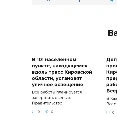
В
В 101 населенном
Дел
пункте, находящемся
про
вдоль трасс Кировской
Кир
области, установят
пре
уличное освещение
раб
Все
Все работы планируется
завершить осенью.
В Ка
Правительство
Всер
0
0
0