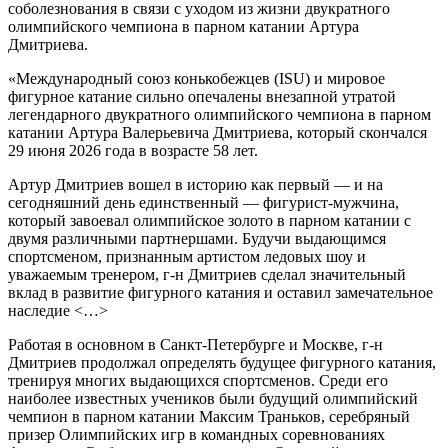
соболезнования в связи с уходом из жизни двукратного
олимпийского чемпиона в парном катании Артура
Дмитриева.
«Международный союз конькобежцев (ISU) и мировое
фигурное катание сильно опечалены внезапной утратой
легендарного двукратного олимпийского чемпиона в парном
катании Артура Валерьевича Дмитриева, который скончался
29 июня 2026 года в возрасте 58 лет.
Артур Дмитриев вошел в историю как первый — и на
сегодняшний день единственный — фигурист-мужчина,
который завоевал олимпийское золото в парном катании с
двумя различными партнершами. Будучи выдающимся
спортсменом, признанным артистом ледовых шоу и
уважаемым тренером, г-н Дмитриев сделал значительный
вклад в развитие фигурного катания и оставил замечательное
наследие <…>
Работая в основном в Санкт-Петербурге и Москве, г-н
Дмитриев продолжал определять будущее фигурного катания,
тренируя многих выдающихся спортсменов. Среди его
наиболее известных учеников были будущий олимпийский
чемпион в парном катании Максим Траньков, серебряный
призер Олимпийских игр в командных соревнованиях