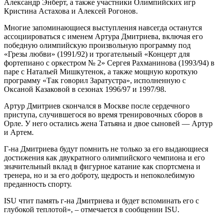
Александр Энберт, а также участники Олимпийских игр
Кристина Астахова и Алексей Рогонов.
Многие запоминающиеся выступления навсегда останутся
ассоциироваться с именем Артура Дмитриева, включая его
победную олимпийскую произвольную программу под
«Грезы любви» (1991/92) и трогательный «Концерт для
фортепиано с оркестром № 2» Сергея Рахманинова (1993/94) в
паре с Натальей Мишкутенок, а также мощную короткую
программу «Так говорил Заратустра», исполненную с
Оксаной Казаковой в сезонах 1996/97 и 1997/98.
Артур Дмитриев скончался в Москве после сердечного
приступа, случившегося во время тренировочных сборов в
Орле. У него остались жена Татьяна и двое сыновей — Артур
и Артем.
Г-на Дмитриева будут помнить не только за его выдающиеся
достижения как двукратного олимпийского чемпиона и его
значительный вклад в фигурное катание как спортсмена и
тренера, но и за его доброту, щедрость и непоколебимую
преданность спорту.
ISU чтит память г-на Дмитриева и будет вспоминать его с
глубокой теплотой», – отмечается в сообщении ISU.