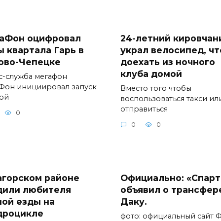
аФон оцифровал
24-летний кировчан
ы квартала Гарь в
украл велосипед, ч
ово-Чепецке
доехать из ночного
клуба домой
с-служба мегафон
Фон инициировал запуск
Вместо того чтобы
ой
воспользоваться такси ил
отправиться
0
0
0
агорском районе
Официально: «Спарт
дили любителя
объявил о трансфер
ной езды на
Даку.
дроцикле
фото: официальный сайт 