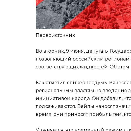
Первоисточник
Во вторник, 9 июня, депутаты Госуда
позволяющий российским регионам в
соответствующих жидкостей. Об этом 
Как отметил спикер Госдумы Вячесла
региональным властям на введение з
инициативой народа. Он добавил, что
подсаживаются. Вейпы наносят значи
время, они приносят прибыль тем, кто
Уточняется, что временный режим для