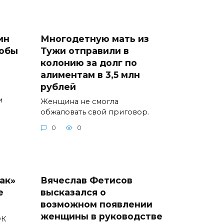
ин
Многодетную мать из
тобы
Тужи отправили в
колонию за долг по
алиментам в 3,5 млн
рублей
и
Женщина не смогла
обжаловать свой приговор.
0
0
ак»
Вячеслав Фетисов
е
высказался о
возможном появлении
женщины в руководстве
ФК