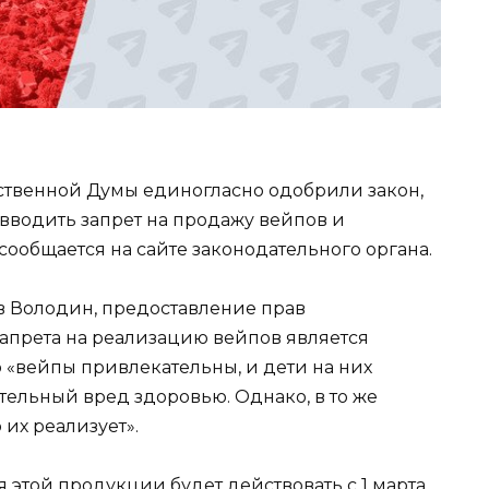
рственной Думы единогласно одобрили закон,
водить запрет на продажу вейпов и
сообщается на сайте законодательного органа.
в Володин, предоставление прав
апрета на реализацию вейпов является
 «вейпы привлекательны, и дети на них
тельный вред здоровью. Однако, в то же
 их реализует».
 этой продукции будет действовать с 1 марта