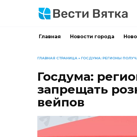
Перейти
к
содержанию
Главная
Новости города
Ново
ГЛАВНАЯ СТРАНИЦА
»
ГОСДУМА: РЕГИОНЫ ПОЛУЧ
Госдума: реги
запрещать ро
вейпов