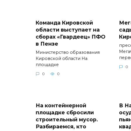
Команда Кировской
Мег
области выступает на
сад
сборах «Гвардеец» ПФО
Кир
в Пензе
прес
Мега
Министерство образования
перв
Кировской области На
площадке
0
0
0
На контейнерной
В Н
площадке сбросили
осу
строительный мусор.
пья
Разбираемся, кто
ква