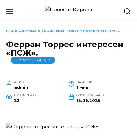
Перейти
к
содержанию
ГЛАВНАЯ СТРАНИЦА
»
ФЕРРАН ТОРРЕС ИНТЕРЕСЕН «ПСЖ».
Ферран Торрес интересен
«ПСЖ».
НОВОСТИ ГОРОДА
АВТОР
НА ЧТЕНИЕ
admin
1 мин
ПРОСМОТРОВ
ОПУБЛИКОВАНО
22
13.06.2026