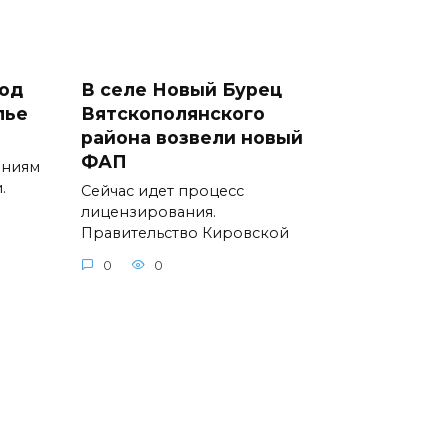
ход
В селе Новый Бурец
лье
Вятскополянского
района возвели новый
ФАП
ениям
.
Сейчас идет процесс
лицензирования.
Правительство Кировской
0
0