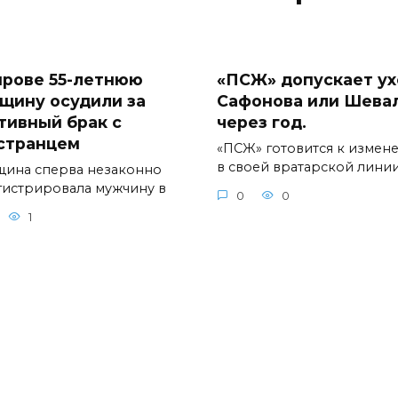
ирове 55-летнюю
«ПСЖ» допускает у
щину осудили за
Сафонова или Шева
тивный брак с
через год.
странцем
«ПСЖ» готовится к измен
в своей вратарской линии
ина сперва незаконно
гистрировала мужчину в
0
0
1