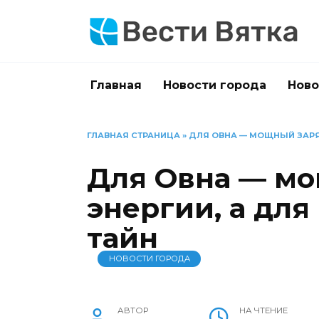
Перейти
к
содержанию
Главная
Новости города
Ново
ГЛАВНАЯ СТРАНИЦА
»
ДЛЯ ОВНА — МОЩНЫЙ ЗАРЯ
Для Овна — м
энергии, а дл
тайн
НОВОСТИ ГОРОДА
АВТОР
НА ЧТЕНИЕ