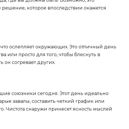
да, где вы должны быть. Возможно, это
 решение, которое впоследствии окажется
, что ослепляет окружающих. Это отличный день
а или просто для того, чтобы блеснуть в
ь он согревает других.
шие союзники сегодня. Этот день идеально
тарые завалы, составить четкий график или
о. Чистота снаружи принесет ясность мыслей