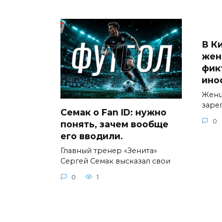
В К
жен
фик
ино
Женщ
заре
Семак о Fan ID: нужно
0
понять, зачем вообще
его вводили.
Главный тренер «Зенита»
Сергей Семак высказал свои
0
1