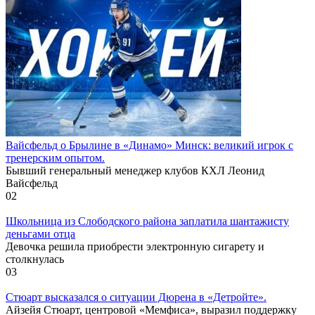
Вайсфельд о Брылине в «Динамо» Минск: великий игрок с
тренерским опытом.
Бывший генеральный менеджер клубов КХЛ Леонид
Вайсфельд
0
2
Школьница из Слободского района заплатила шантажисту
деньгами отца
Девочка решила приобрести электронную сигарету и
столкнулась
0
3
Стюарт высказался о ситуации Дюрена в «Детройте».
Айзейя Стюарт, центровой «Мемфиса», выразил поддержку