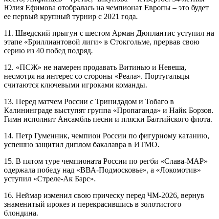
Юлия Ефимова отобралась на чемпионат Европы – это будет
ее первый крупный турнир с 2021 года.
11. Шведский прыгун с шестом Арман Дюплантис уступил на
этапе «Бриллиантовой лиги» в Стокгольме, прервав свою
серию из 40 побед подряд.
12. «ПСЖ» не намерен продавать Витинью и Невеша,
несмотря на интерес со стороны «Реала». Португальцы
считаются ключевыми игроками команды.
13. Перед матчем России с Тринидадом и Тобаго в
Калининграде выступят группа «Пропаганда» и Найк Борзов.
Гимн исполнит Ансамбль песни и пляски Балтийского флота.
14. Петр Гуменник, чемпион России по фигурному катанию,
успешно защитил диплом бакалавра в ИТМО.
15. В пятом туре чемпионата России по регби «Слава-МАР»
одержала победу над «ВВА-Подмосковье», а «Локомотив»
уступил «Стреле-Ак Барс».
16. Неймар изменил свою прическу перед ЧМ-2026, вернув
знаменитый ирокез и перекрасившись в золотистого
блондина.