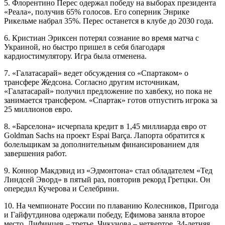
5. Флорентино Перес одержал победу на выборах президента
«Реала», получив 65% голосов. Его соперник Энрике
Рикельме набрал 35%. Перес останется в клубе до 2030 года.
6. Кристиан Эриксен потерял сознание во время матча с
Украиной, но быстро пришел в себя благодаря
кардиостимулятору. Игра была отменена.
7. «Галатасарай» ведет обсуждения со «Спартаком» о
трансфере Жедсона. Согласно другим источникам,
«Галатасарай» получил предложение по хавбеку, но пока не
занимается трансфером. «Спартак» готов отпустить игрока за
25 миллионов евро.
8. «Барселона» исчерпала кредит в 1,45 миллиарда евро от
Goldman Sachs на проект Espai Barça. Лапорта обратится к
болельщикам за дополнительным финансированием для
завершения работ.
9. Коннор Макдэвид из «Эдмонтона» стал обладателем «Тед
Линдсей Эворд» в пятый раз, повторив рекорд Гретцки. Он
опередил Кучерова и Селебрини.
10. На чемпионате России по плаванию Колесников, Пригода
и Гайфутдинова одержали победу, Ефимова заняла второе
место, Лифинцев – третье, Чикунова – четвертое. 34-летняя