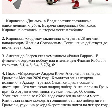
1. Кировское «Динамо» в Владивостоке сразилось с
одноименным клубом. Встреча завершилась без голов.
Кировчане остались на втором месте в таблице.
2. Кировская «Родина» заключила контракт с 28-летним
нападающим Иваном Соловьевым. Соглашение действует до
весны 2028 года.
3. Александр Зверев стал чемпионом «Ролан Гаррос». В
финале он одержал победу над итальянцем Флавио Коболли
со счетом 6:1, 4:6, 6:4, 6:7(5), 6:1.
4. Пилот «Мерседеса» Андреа Кими Антонелли выиграл
Гран-при Монако 2026 года. Хэмилтон занял вторую
позицию, а Аджар – третью. Семь гонщиков сошли с
дистанции. Это уже пятая подряд победа Антонелли на Гран-
при. Его отрыв в чемпионате увеличился до 66 очков.
Хэмилтон впервые с 2021 года оказался на втором месте.
Кими стал самым молодым гонщиком с пятью победами на
Гран-при, улучшив рекорд Ферстаппена почти на четыре года.