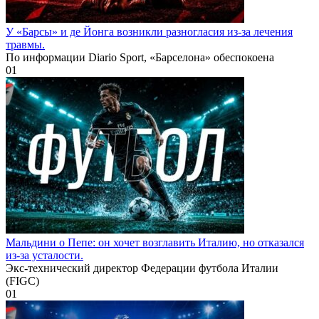
У «Барсы» и де Йонга возникли разногласия из-за лечения
травмы.
По информации Diario Sport, «Барселона» обеспокоена
0
1
Мальдини о Пепе: он хочет возглавить Италию, но отказался
из-за усталости.
Экс-технический директор Федерации футбола Италии
(FIGC)
0
1